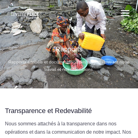
au
contenu
principal
Accueil
/
Notre Impact
/
Rapports
Rapports
Rapports annuels et documentation des projets illustrant notre
travail et nos réalisations.
Transparence et Redevabilité
Nous sommes attachés à la transparence dans nos
opérations et dans la communication de notre impact. Nos